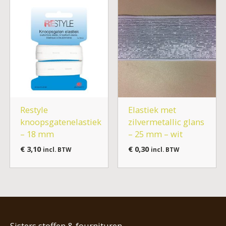
Restyle
Elastiek met
knoopsgatenelastiek
zilvermetallic glans
– 18 mm
– 25 mm – wit
€
3,10
€
0,30
incl. BTW
incl. BTW
Sisters stoffen & fournituren