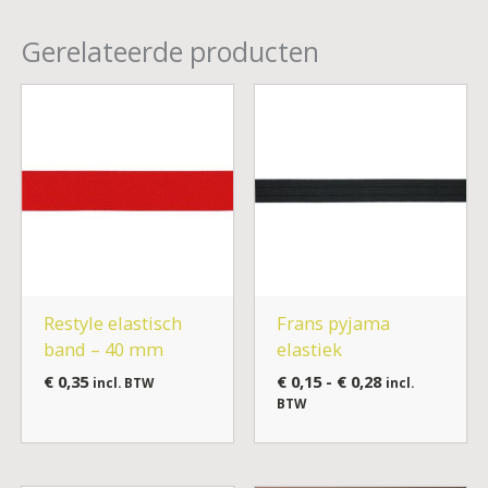
Gerelateerde producten
Prijsklasse:
€ 0,15
tot
€ 0,28
Restyle elastisch
Frans pyjama
band – 40 mm
elastiek
€
0,35
€
0,15
-
€
0,28
incl. BTW
incl.
BTW