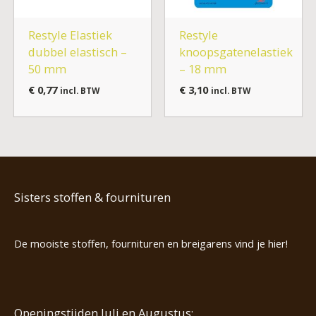
Restyle Elastiek
Restyle
dubbel elastisch –
knoopsgatenelastiek
50 mm
– 18 mm
€
0,77
€
3,10
incl. BTW
incl. BTW
Sisters stoffen & fournituren
De mooiste stoffen, fournituren en breigarens vind je hier!
Openingstijden Juli en Augustus: