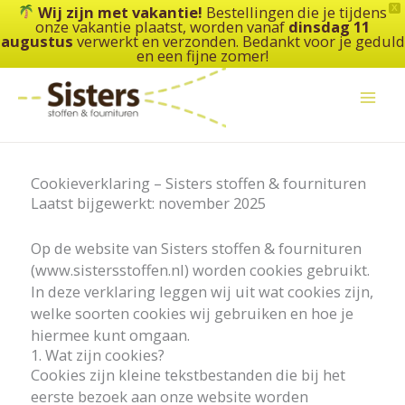
Ga
Wij zijn met vakantie!
Bestellingen die je tijdens
X
onze vakantie plaatst, worden vanaf
dinsdag 11
naar
augustus
verwerkt en verzonden. Bedankt voor je geduld
de
en een fijne zomer!
inhoud
Cookieverklaring – Sisters stoffen & fournituren
Laatst bijgewerkt: november 2025
Op de website van Sisters stoffen & fournituren
(www.sistersstoffen.nl) worden cookies gebruikt.
In deze verklaring leggen wij uit wat cookies zijn,
welke soorten cookies wij gebruiken en hoe je
hiermee kunt omgaan.
1. Wat zijn cookies?
Cookies zijn kleine tekstbestanden die bij het
eerste bezoek aan onze website worden