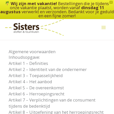
Ga
Wij zijn met vakantie!
Bestellingen die je tijdens
X
onze vakantie plaatst, worden vanaf
dinsdag 11
naar
augustus
verwerkt en verzonden. Bedankt voor je geduld
de
en een fijne zomer!
inhoud
Algemene voorwaarden
Inhoudsopgave:
Artikel 1 – Definities
Artikel 2 – Identiteit van de ondernemer
Artikel 3 – Toepasselijkheid
Artikel 4 – Het aanbod
Artikel 5 – De overeenkomst
Artikel 6 – Herroepingsrecht
Artikel 7 – Verplichtingen van de consument
tijdens de bedenktijd
Artikel 8 – Uitoefening van het herroepingsrecht