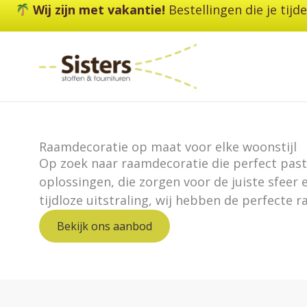
Ga
Wij zijn met vakantie!
Bestellingen die je tij
naar
de
inhoud
Raamdecoratie op maat voor elke woonstijl
Op zoek naar raamdecoratie die perfect past b
oplossingen, die zorgen voor de juiste sfeer 
tijdloze uitstraling, wij hebben de perfecte 
Bekijk ons aanbod