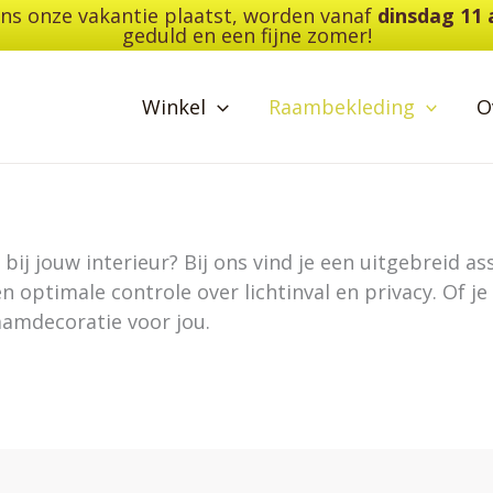
dens onze vakantie plaatst, worden vanaf
dinsdag 11
geduld en een fijne zomer!
Winkel
Raambekleding
O
ij jouw interieur? Bij ons vind je een uitgebreid ass
en optimale controle over lichtinval en privacy. Of 
raamdecoratie voor jou.