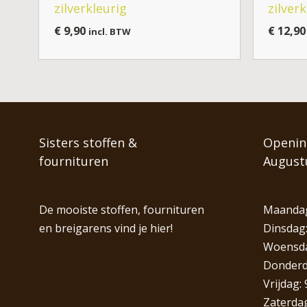
zilverkleurig
zilver
€
9,90
€
12,90
incl. BTW
Sisters stoffen &
Opening
fournituren
August
De mooiste stoffen, fournituren
Maandag
en breigarens vind je hier!
Dinsdag:
Woensdag
Donderda
Vrijdag: 
Zaterdag