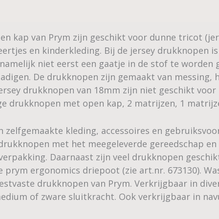
 kap van Prym zijn geschikt voor dunne tricot (jers
eertjes en kinderkleding. Bij de jersey drukknopen i
 namelijk niet eerst een gaatje in de stof te worde
chadigen. De drukknopen zijn gemaakt van messing,
ersey drukknopen van 18mm zijn niet geschikt voor
ge drukknopen met open kap, 2 matrijzen, 1 matrij
n zelfgemaakte kleding, accessoires en gebruiksvoo
de drukknopen met het meegeleverde gereedschap en
 verpakking. Daarnaast zijn veel drukknopen geschi
 prym ergonomics driepoot (zie art.nr. 673130). Wass
stvaste drukknopen van Prym. Verkrijgbaar in diver
edium of zware sluitkracht. Ook verkrijgbaar in na