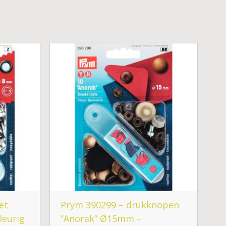
et
Prym 390299 – drukknopen
leurig
“Anorak” Ø15mm –