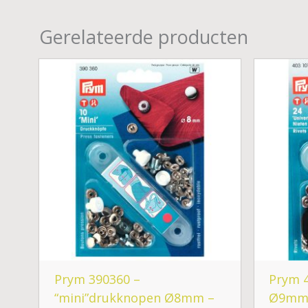
Gerelateerde producten
Prym 390360 –
Prym 4
“mini”drukknopen Ø8mm –
Ø9mm