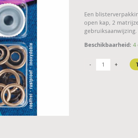
aantal
Een blisterverpakk
open kap, 2 matrijz
gebruiksaanwijzing.
Beschikbaarheid:
4
-
+