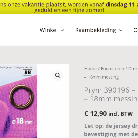
dens onze vakantie plaatst, worden vanaf
dinsdag 11
geduld en een fijne zomer!
Winkel
Raambekleding
O
Prym
Home
/
Fournituren
/
Dru
390196
– 18mm messing
-
Prym 390196 – 
naaivrijdrukknoop
– 18mm messin
jersey
tandring
€
12,90
incl. BTW
-
Let op: de jersey 
18mm
bevestiging met d
messing