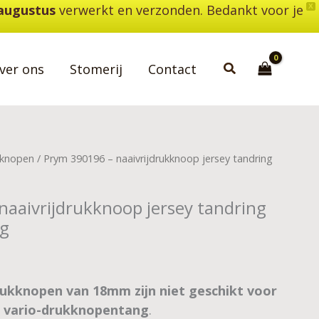
 augustus
verwerkt en verzonden. Bedankt voor je
X
Zoeken
ver ons
Stomerij
Contact
kknopen
/ Prym 390196 – naaivrijdrukknoop jersey tandring
naaivrijdrukknoop jersey tandring
g
drukknopen van 18mm zijn niet geschikt voor
e vario-drukknopentang
.