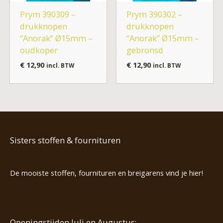
Prym 390309 –
Prym 390302 –
drukknopen
drukknopen
“Anorak” Ø15mm –
“Anorak” Ø15mm –
oudkoper
gebronsd
€
12,90
€
12,90
incl. BTW
incl. BTW
Sisters stoffen & fournituren
De mooiste stoffen, fournituren en breigarens vind je hier!
Openingstijden Juli en Augustus: