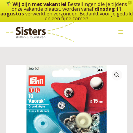
Ga
Wij zijn met vakantie!
Bestellingen die je tijdens
X
onze vakantie plaatst, worden vanaf
dinsdag 11
naar
augustus
verwerkt en verzonden. Bedankt voor je geduld
de
en een fijne zomer!
inhoud
Prym
390301
-
drukknopen
"Anorak"
Ø15mm
-
zilverkleurig
aantal