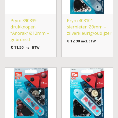
Prym 390339 –
Prym 403101 –
drukknopen
siernieten Ø9mm –
“Anorak” Ø12mm –
zilverkleurig/oudijzer
gebronsd
€
12,90
incl. BTW
€
11,50
incl. BTW