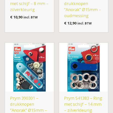
met schijf – 8 mm –
drukknopen
zilverkleurig
“Anorak” Ø15mm –
oudmessing
€
10,90
incl. BTW
€
12,90
incl. BTW
Prym 390301 –
Prym 541383 – Ring
drukknopen
met schijf – 14 mm
“Anorak” Ø15mm –
– zilverkleurig