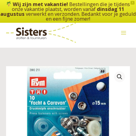
Ga
Wij zijn met vakantie!
Bestellingen die je tijdens
X
onze vakantie plaatst, worden vanaf
dinsdag 11
naar
augustus
verwerkt en verzonden. Bedankt voor je geduld
de
en een fijne zomer!
inhoud
Prym
390211
-
drukknopen
“Yacht
&
Caravan”
Ø15mm
-
zilverkleuring