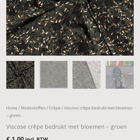
Home
/
Modestoffen
/
Crêpe
/ Viscose crêpe bedrukt met bloemen
– groen
Viscose crêpe bedrukt met bloemen – groen
€
1,00
incl. BTW