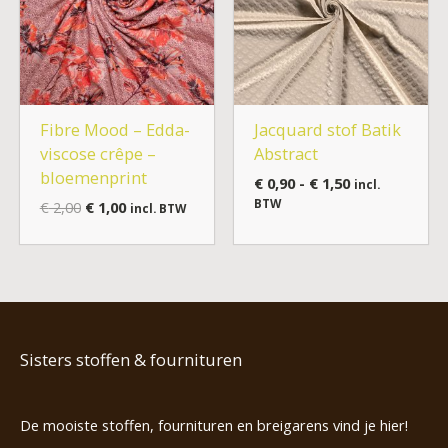
Fibre Mood – Edda-
Jacquard stof Batik
viscose crêpe –
Abstract
bloemenprint
€
0,90
-
€
1,50
incl.
BTW
€
2,00
€
1,00
incl. BTW
Sisters stoffen & fournituren
De mooiste stoffen, fournituren en breigarens vind je hier!