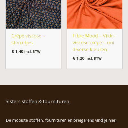
Crêpe viscose –
Fibre Mood – Vikki-
sterretjes
viscose crêpe – uni
diverse kleuren
€
1,40
incl. BTW
€
1,20
incl. BTW
Sisters stoffen & fournituren
De mooiste stoffen, fournituren en breigarens vind je hier!