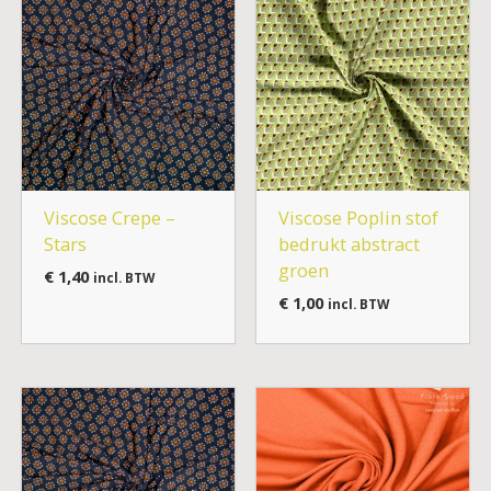
Viscose Crepe –
Viscose Poplin stof
Stars
bedrukt abstract
groen
€
1,40
incl. BTW
€
1,00
incl. BTW