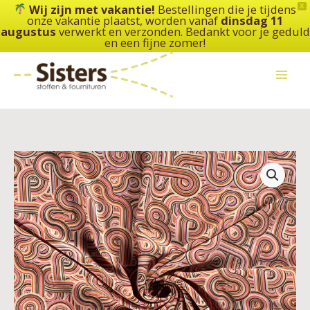
Ga
Wij zijn met vakantie!
Bestellingen die je tijdens
X
onze vakantie plaatst, worden vanaf
dinsdag 11
naar
augustus
verwerkt en verzonden. Bedankt voor je geduld
de
en een fijne zomer!
inhoud
Viscose
Twill
Retro
-
wijnrood
aantal