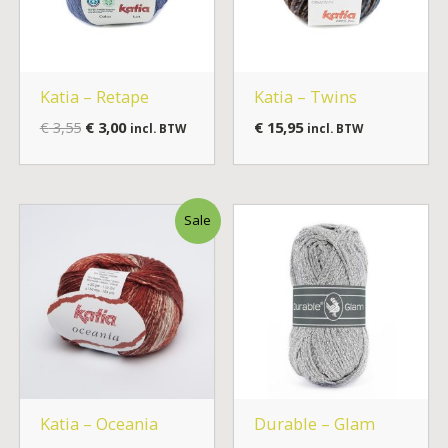
Katia – Retape
Katia – Twins
€
3,55
€
3,00
€
15,95
incl. BTW
incl. BTW
Oorspronkelijke
Huidige
Sale
prijs
prijs
was:
is:
€ 5,50.
€ 4,25.
Katia – Oceania
Durable – Glam