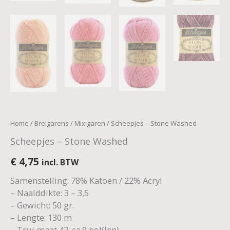
Home
/
Breigarens
/
Mix garen
/ Scheepjes – Stone Washed
Scheepjes – Stone Washed
€
4,75
incl. BTW
Samenstelling: 78% Katoen / 22% Acryl
– Naalddikte: 3 – 3,5
– Gewicht: 50 gr.
– Lengte: 130 m
– Trui maat 42: ca.9 bol(len)