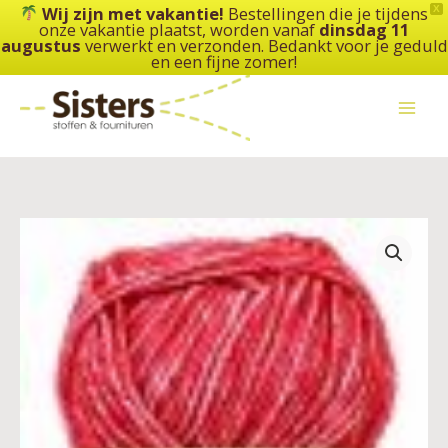
Ga
Wij zijn met vakantie!
Bestellingen die je tijdens
X
onze vakantie plaatst, worden vanaf
dinsdag 11
naar
augustus
verwerkt en verzonden. Bedankt voor je geduld
de
en een fijne zomer!
inhoud
Scheepjes
-
Stone
Washed
aantal