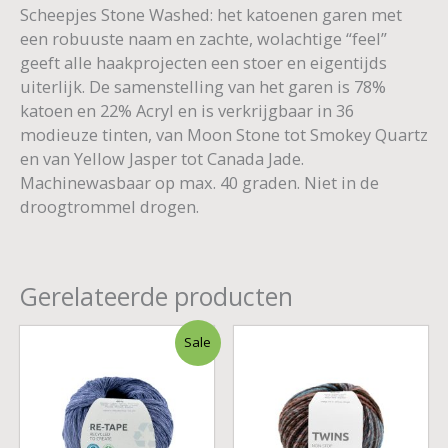
Scheepjes Stone Washed: het katoenen garen met
een robuuste naam en zachte, wolachtige “feel”
geeft alle haakprojecten een stoer en eigentijds
uiterlijk. De samenstelling van het garen is 78%
katoen en 22% Acryl en is verkrijgbaar in 36
modieuze tinten, van Moon Stone tot Smokey Quartz
en van Yellow Jasper tot Canada Jade.
Machinewasbaar op max. 40 graden. Niet in de
droogtrommel drogen.
Gerelateerde producten
Oorspronkelijke
Huidige
Sale
prijs
prijs
was:
is:
€ 3,55.
€ 3,00.