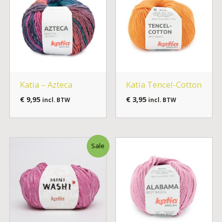
Katia – Azteca
Katia Tencel-Cotton
€
9,95
€
3,95
incl. BTW
incl. BTW
Oorspronkelijke
Huidige
Sale
prijs
prijs
was:
is:
€ 3,95.
€ 2,00.