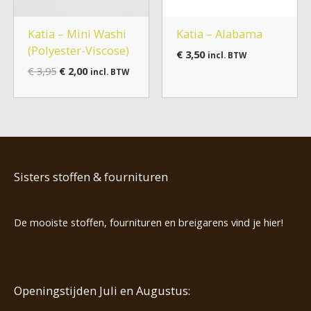
Katia – Mini Washi
Katia – Alabama
(Polyester-Viscose)
€
3,50
incl. BTW
€
3,95
€
2,00
incl. BTW
Sisters stoffen & fournituren
De mooiste stoffen, fournituren en breigarens vind je hier!
Openingstijden Juli en Augustus: