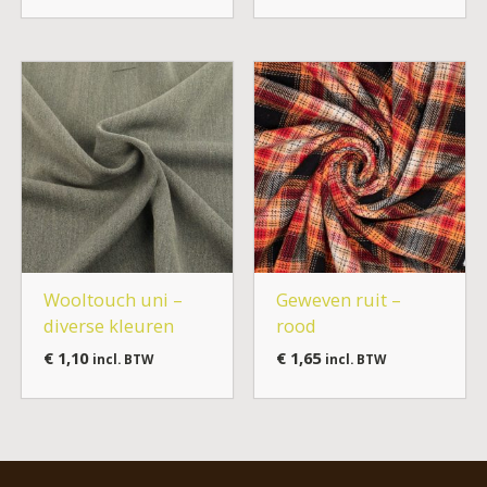
Wooltouch uni –
Geweven ruit –
diverse kleuren
rood
€
1,10
€
1,65
incl. BTW
incl. BTW