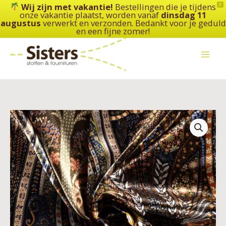
Ga
Wij zijn met vakantie!
Bestellingen die je tijdens
X
onze vakantie plaatst, worden vanaf
dinsdag 11
naar
augustus
verwerkt en verzonden. Bedankt voor je geduld
de
en een fijne zomer!
inhoud
Satijn
-
Paisley
aantal