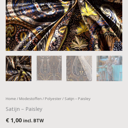
Home
/
Modestoffen
/
Polyester
/ Satijn – Paisley
Satijn – Paisley
€
1,00
incl. BTW