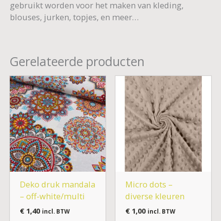
gebruikt worden voor het maken van kleding,
blouses, jurken, topjes, en meer…
Gerelateerde producten
Deko druk mandala
Micro dots –
– off-white/multi
diverse kleuren
€
1,40
€
1,00
incl. BTW
incl. BTW