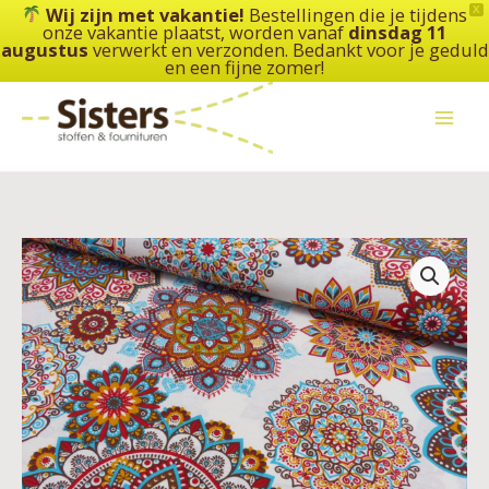
Ga
Wij zijn met vakantie!
Bestellingen die je tijdens
X
onze vakantie plaatst, worden vanaf
dinsdag 11
naar
augustus
verwerkt en verzonden. Bedankt voor je geduld
de
en een fijne zomer!
inhoud
Deko
druk
mandala
-
off-
white/multi
aantal