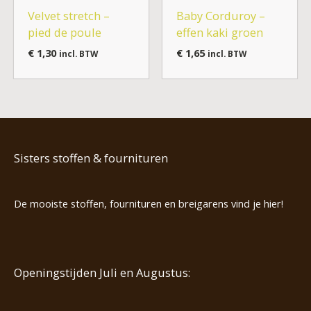
Velvet stretch –
Baby Corduroy –
pied de poule
effen kaki groen
€
1,30
€
1,65
incl. BTW
incl. BTW
Sisters stoffen & fournituren
De mooiste stoffen, fournituren en breigarens vind je hier!
Openingstijden Juli en Augustus: