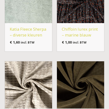
Katia Fleece Sherpa
Chiffoin lurex print
– diverse kleuren
– marine blauw
€
1,60
€
1,00
incl. BTW
incl. BTW