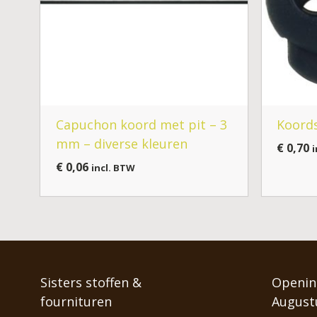
Capuchon koord met pit – 3
Koords
mm – diverse kleuren
€
0,70
i
€
0,06
incl. BTW
Sisters stoffen &
Opening
fournituren
August