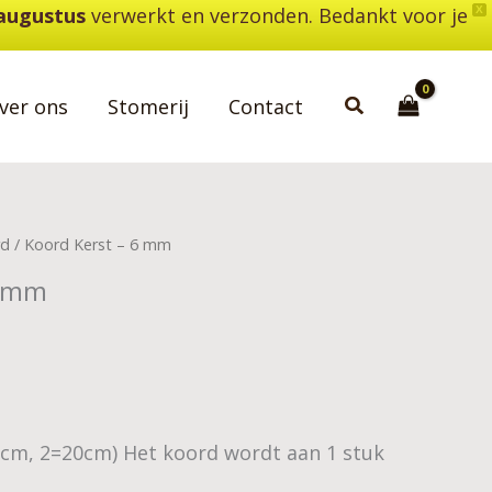
 augustus
verwerkt en verzonden. Bedankt voor je
X
Zoeken
ver ons
Stomerij
Contact
rd
/ Koord Kerst – 6 mm
6 mm
0cm, 2=20cm) Het koord wordt aan 1 stuk