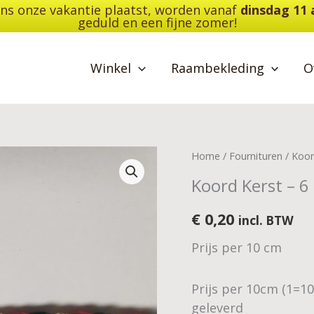
dens onze vakantie plaatst, worden vanaf
dinsdag 11
geduld en een fijne zomer!
Winkel
Raambekleding
O
Koord
Home
/
Fournituren
/
Koo
Kerst
Koord Kerst – 
-
6
€
0,20
incl. BTW
mm
Prijs per 10 cm
aantal
Prijs per 10cm (1=1
geleverd