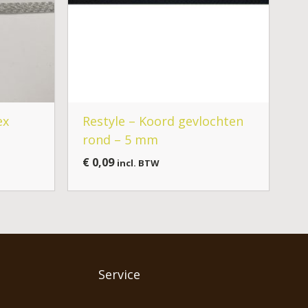
ex
Restyle – Koord gevlochten
rond – 5 mm
€
0,09
incl. BTW
Service