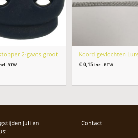
topper 2-gaats groot
Koord gevlochten Lur
€
0,15
ncl. BTW
incl. BTW
stijden Juli en
Contact
us: