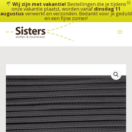
Ga
Wij zijn met vakantie!
Bestellingen die je tijdens
X
onze vakantie plaatst, worden vanaf
dinsdag 11
naar
augustus
verwerkt en verzonden. Bedankt voor je geduld
de
en een fijne zomer!
inhoud
Vierkant
koord
-
5
mm
aantal