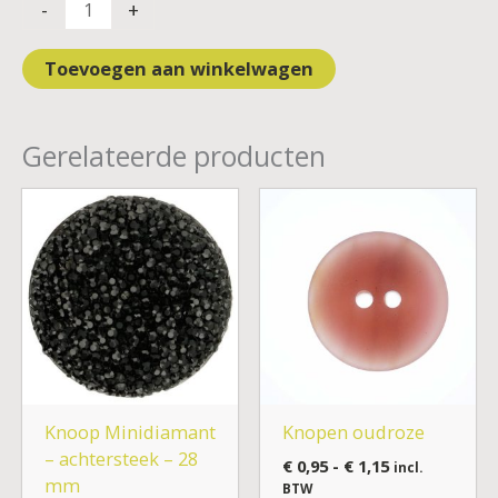
-
+
Toevoegen aan winkelwagen
Gerelateerde producten
Prijsklasse:
€ 0,95
tot
€ 1,15
Knoop Minidiamant
Knopen oudroze
– achtersteek – 28
€
0,95
-
€
1,15
incl.
mm
BTW