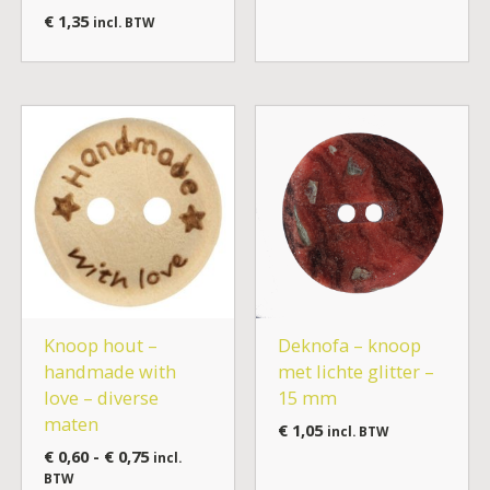
€
1,35
incl. BTW
Prijsklasse:
€ 0,60
tot
€ 0,75
Knoop hout –
Deknofa – knoop
handmade with
met lichte glitter –
love – diverse
15 mm
maten
€
1,05
incl. BTW
€
0,60
-
€
0,75
incl.
BTW