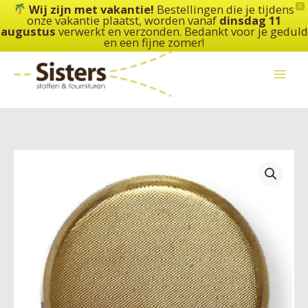
Ga
Wij zijn met vakantie!
Bestellingen die je tijdens
X
onze vakantie plaatst, worden vanaf
dinsdag 11
naar
augustus
verwerkt en verzonden. Bedankt voor je geduld
de
en een fijne zomer!
inhoud
Knoop
achtersteek
-
metaal
goud
-
20
mm
aantal