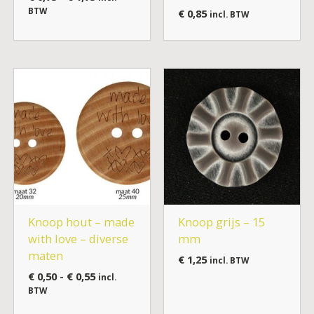
BTW
€
0,85
incl. BTW
Prijsklasse:
€ 0,50
tot
€ 0,55
Knoop hout – made
Knoop grijs – 15
with love – diverse
mm
maten
€
1,25
incl. BTW
€
0,50
-
€
0,55
incl.
BTW