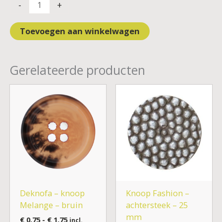
-
+
Toevoegen aan winkelwagen
Gerelateerde producten
Prijsklasse:
€ 0,75
tot
€ 1,75
Deknofa – knoop
Knoop Fashion –
Melange – bruin
achtersteek – 25
mm
€
0,75
-
€
1,75
incl.