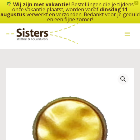
Ga
Wij zijn met vakantie!
Bestellingen die je tijdens
X
onze vakantie plaatst, worden vanaf
dinsdag 11
naar
augustus
verwerkt en verzonden. Bedankt voor je geduld
de
en een fijne zomer!
inhoud
Deknofa
-
knoop
achtersteek
-
goud
-
10
mm
aantal