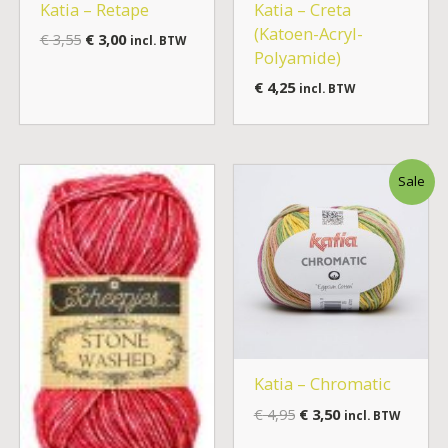
Katia – Retape
Katia – Creta
(Katoen-Acryl-
€
3,55
€
3,00
incl. BTW
Polyamide)
€
4,25
incl. BTW
Oorspronkelijke
Huidige
Sale
prijs
prijs
was:
is:
€ 4,95.
€ 3,50.
Katia – Chromatic
€
4,95
€
3,50
incl. BTW