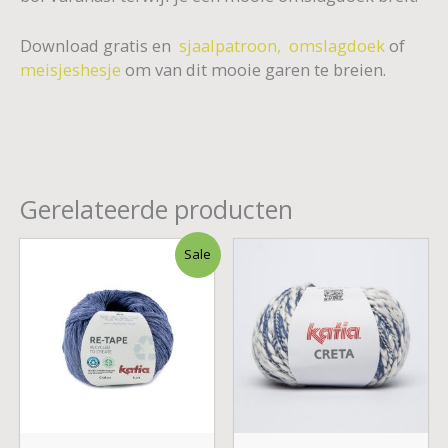
Download gratis en
sjaalpatroon,
omslagdoek
of
meisjeshesje
om van dit mooie garen te breien.
Gerelateerde producten
Oorspronkelijke
Huidige
Sale
prijs
prijs
was:
is:
€ 3,55.
€ 3,00.