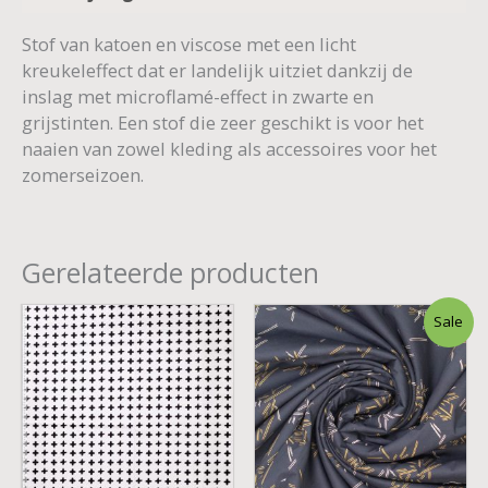
Stof van katoen en viscose met een licht
kreukeleffect dat er landelijk uitziet dankzij de
inslag met microflamé-effect in zwarte en
grijstinten. Een stof die zeer geschikt is voor het
naaien van zowel kleding als accessoires voor het
zomerseizoen.
Gerelateerde producten
Oorspronkelijke
Huidige
Sale
prijs
prijs
was:
is:
€ 1,50.
€ 0,75.