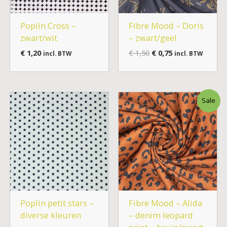
Poplin Cross –
Fibre Mood – Doris
zwart/wit
– zwart/geel
€
1,20
€
1,50
€
0,75
incl. BTW
incl. BTW
Oorspronkelijke
Huidige
Sale
prijs
prijs
was:
is:
€ 2,00.
€ 1,00.
Poplin petit stars –
Fibre Mood – Alida
diverse kleuren
– denim leopard