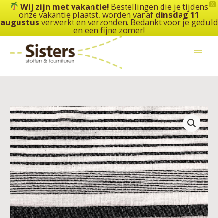
Ga
Wij zijn met vakantie!
Bestellingen die je tijdens
X
onze vakantie plaatst, worden vanaf
dinsdag 11
naar
augustus
verwerkt en verzonden. Bedankt voor je geduld
de
en een fijne zomer!
inhoud
Katia
-
Panama
Stripes
aantal