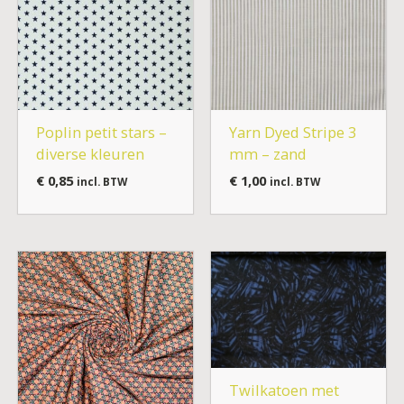
Poplin petit stars –
Yarn Dyed Stripe 3
diverse kleuren
mm – zand
€
0,85
€
1,00
incl. BTW
incl. BTW
Twilkatoen met