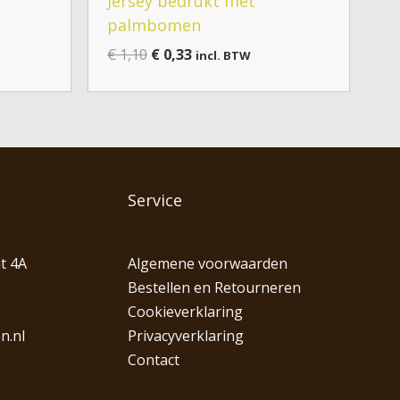
Jersey bedrukt met
palmbomen
€
1,10
€
0,33
incl. BTW
Service
t 4A
Algemene voorwaarden
Bestellen en Retourneren
Cookieverklaring
n.nl
Privacyverklaring
Contact