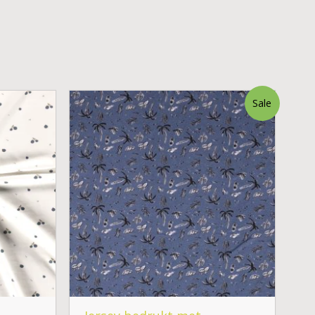
Oorspronkelijke
Huidige
Sale
prijs
prijs
was:
is:
€ 1,10.
€ 0,33.