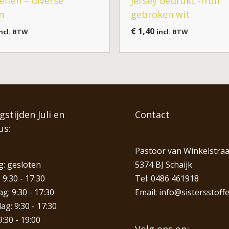
 effen – diverse
Jersey bedrukt -fruit
n
gebroken wit
€
1,40
ncl. BTW
incl. BTW
stijden Juli en
Contact
us:
Pastoor van Winkelstraa
: gesloten
5374 BJ Schaijk
 9:30 - 17:30
Tel:
0486 461918
: 9:30 - 17:30
Email:
info@sistersstoffe
g: 9:30 - 17:30
9:30 - 19:00