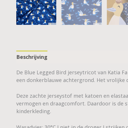
Beschrijving
De Blue Legged Bird jerseytricot van Katia F
een donkerblauwe achtergrond. Het vrolijke d
Deze zachte jerseystof met katoen en elastaa
vermogen en draagcomfort. Daardoor is de sto
kinderkleding.
Wasadvies: 30°C I niet in de droger I strijken 