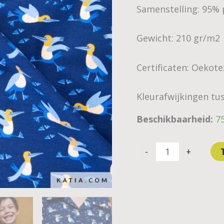
Samenstelling: 95% 
Gewicht: 210 gr/m2
Certificaten: Oekot
Kleurafwijkingen tus
Beschikbaarheid:
7
-
+