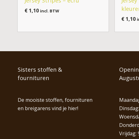
Jersey Stripes – ecru
Jersey
kleure
€
1,10
incl. BTW
€
1,10
i
Sisters stoffen &
Opening
fournituren
August
De mooiste stoffen, fournituren
Maandag
en breigarens vind je hier!
Dinsdag:
Woensdag
Donderda
Vrijdag: 