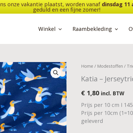
dens onze vakantie plaatst, worden vanaf
dinsdag 11
geduld en een fijne zomer!
Winkel
Raambekleding
O
Katia
Home
/
Modestoffen
/
Tri
-
Katia – Jerseytr
Jerseytricot
-
€
1,80
incl. BTW
Blue
Prijs per 10 cm I 14
Legged
Prijs per 10cm (1=1
Bird
geleverd
aantal