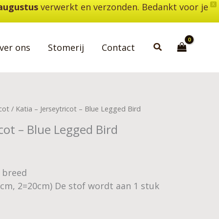
 augustus
verwerkt en verzonden. Bedankt voor je
X
Zoeken
ver ons
Stomerij
Contact
cot
/ Katia – Jerseytricot – Blue Legged Bird
icot – Blue Legged Bird
5 breed
0cm, 2=20cm) De stof wordt aan 1 stuk