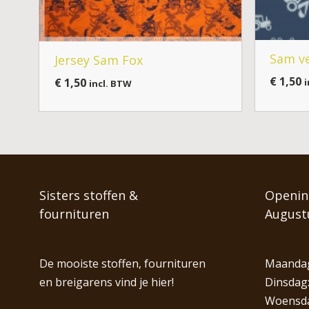
Sam ve
Jersey Sam Fox
€
1,50
€
1,50
i
incl. BTW
Sisters stoffen &
Opening
fournituren
August
De mooiste stoffen, fournituren
Maandag
en breigarens vind je hier!
Dinsdag:
Woensdag