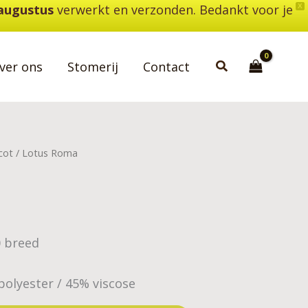
 augustus
verwerkt en verzonden. Bedankt voor je
X
Zoeken
ver ons
Stomerij
Contact
cot
/ Lotus Roma
0 breed
polyester / 45% viscose