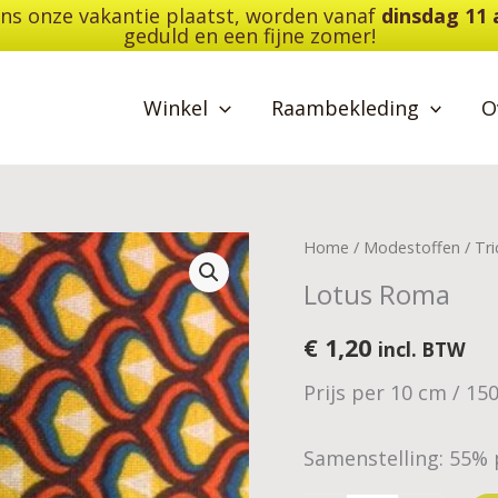
dens onze vakantie plaatst, worden vanaf
dinsdag 11
geduld en een fijne zomer!
Winkel
Raambekleding
O
Lotus
Home
/
Modestoffen
/
Tri
Roma
Lotus Roma
aantal
€
1,20
incl. BTW
Prijs per 10 cm / 15
Samenstelling: 55% 