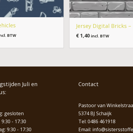
hicles
Jersey Digital Bricks –
€
1,40
ncl. BTW
incl. BTW
stijden Juli en
Contact
us:
Pastoor van Winkelstraa
: gesloten
5374 BJ Schaijk
 9:30 - 17:30
Tel:
0486 461918
: 9:30 - 17:30
Email:
info@sistersstoffe