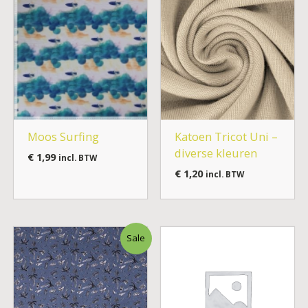
Moos Surfing
Katoen Tricot Uni –
diverse kleuren
€
1,99
incl. BTW
€
1,20
incl. BTW
Oorspronkelijke
Huidige
Sale
prijs
prijs
was:
is:
€ 1,10.
€ 0,33.