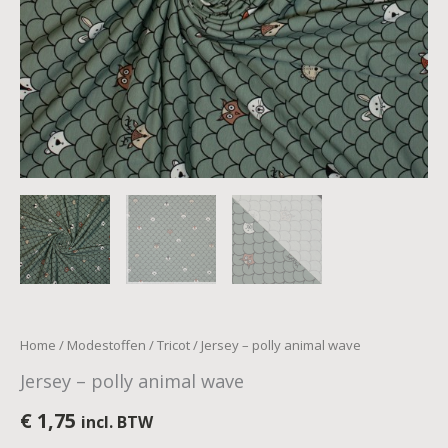
Home
/
Modestoffen
/
Tricot
/ Jersey – polly animal wave
Jersey – polly animal wave
€
1,75
incl. BTW