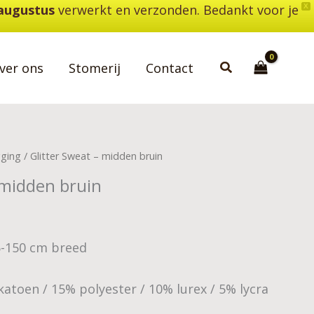
 augustus
verwerkt en verzonden. Bedankt voor je
X
Zoeken
ver ons
Stomerij
Contact
gging
/ Glitter Sweat – midden bruin
 midden bruin
45-150 cm breed
atoen / 15% polyester / 10% lurex / 5% lycra