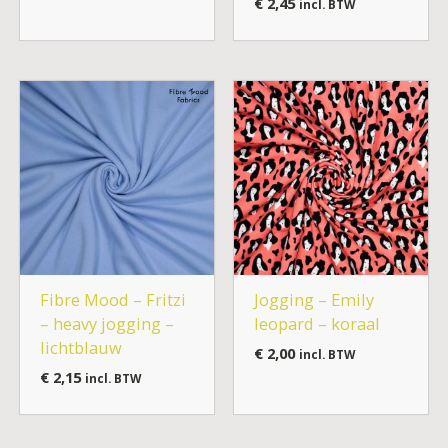
€
2,45
incl. BTW
Fibre Mood – Fritzi
Jogging – Emily
– heavy jogging –
leopard – koraal
lichtblauw
€
2,00
incl. BTW
€
2,15
incl. BTW