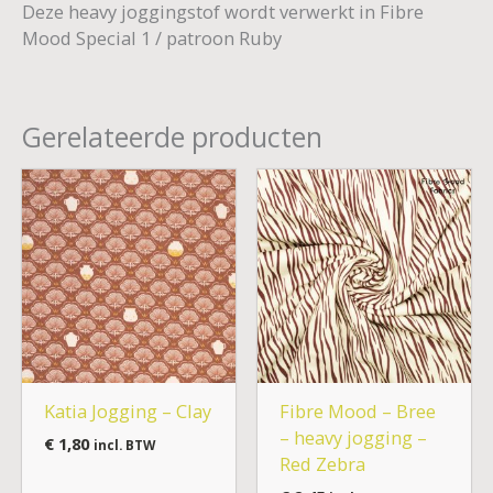
Deze heavy joggingstof wordt verwerkt in Fibre
Mood Special 1 / patroon Ruby
Gerelateerde producten
Katia Jogging – Clay
Fibre Mood – Bree
– heavy jogging –
€
1,80
incl. BTW
Red Zebra