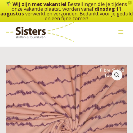
Ga
Wij zijn met vakantie!
Bestellingen die je tijdens
X
onze vakantie plaatst, worden vanaf
dinsdag 11
naar
augustus
verwerkt en verzonden. Bedankt voor je geduld
de
en een fijne zomer!
inhoud
Fibre
Mood
–
Ruby
-
Roze
Kriskras
aantal