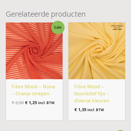
Gerelateerde producten
Oorspronkelijke
Huidige
Sale
prijs
prijs
was:
is:
€ 2,50.
€ 1,25.
Fibre Mood – Nona
Fibre Mood –
– Oranje strepen
boordstof fijn –
diverse kleuren
€
2,50
€
1,25
incl. BTW
€
1,35
incl. BTW