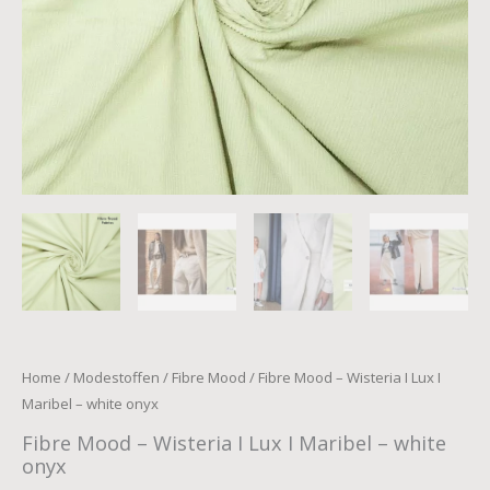
onyx
aantal
Home
/
Modestoffen
/
Fibre Mood
/ Fibre Mood – Wisteria I Lux I
Maribel – white onyx
Fibre Mood – Wisteria I Lux I Maribel – white
onyx