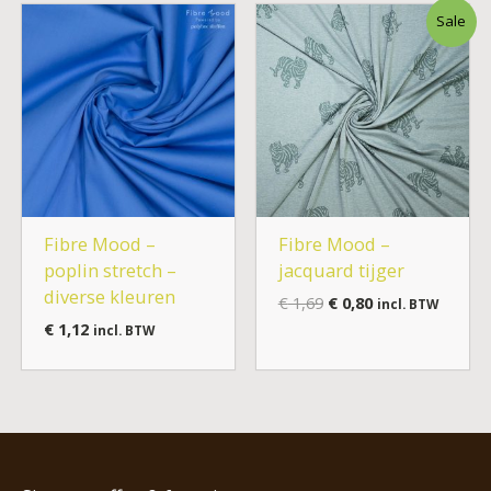
Oorspronkelijke
Huidige
Sale
prijs
prijs
was:
is:
€ 1,69.
€ 0,80.
Fibre Mood –
Fibre Mood –
poplin stretch –
jacquard tijger
diverse kleuren
€
1,69
€
0,80
incl. BTW
€
1,12
incl. BTW