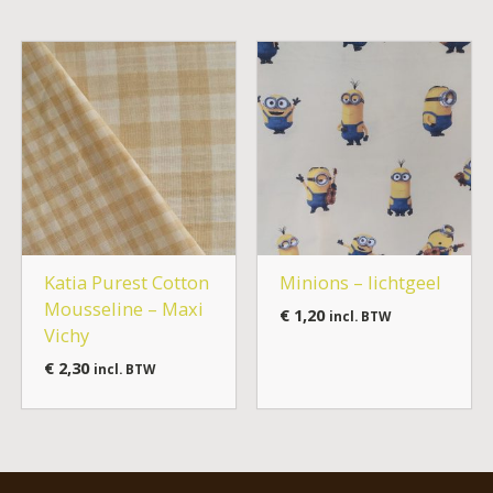
Katia Purest Cotton
Minions – lichtgeel
Mousseline – Maxi
€
1,20
incl. BTW
Vichy
€
2,30
incl. BTW