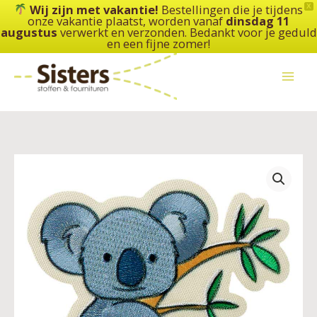
Ga
Wij zijn met vakantie!
Bestellingen die je tijdens
X
onze vakantie plaatst, worden vanaf
dinsdag 11
naar
augustus
verwerkt en verzonden. Bedankt voor je geduld
de
en een fijne zomer!
inhoud
Applicatie
Koala
-
Recycled
-
MonoQuick
aantal