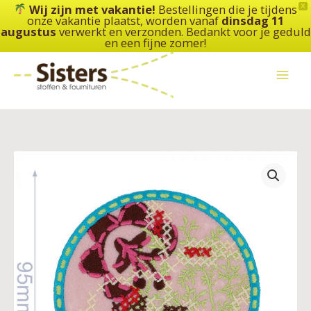
Ga
Wij zijn met vakantie!
Bestellingen die je tijdens
X
onze vakantie plaatst, worden vanaf
dinsdag 11
naar
augustus
verwerkt en verzonden. Bedankt voor je geduld
de
en een fijne zomer!
inhoud
Pronty
Applicatie
bloem
in
cirkel
-
95x95mm
aantal