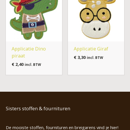
Applicatie Dino
Applicatie Giraf
piraat
€
3,30
incl. BTW
€
2,40
incl. BTW
Sisters stoffen & fournituren
De mooiste stoffen, fournituren en breigarens vind je hier!