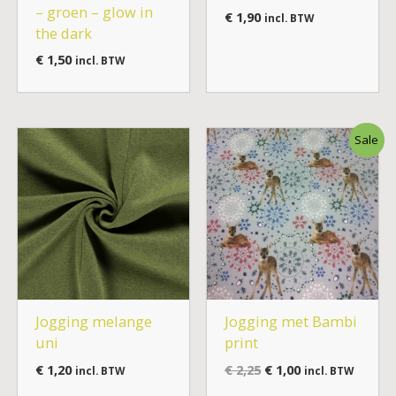
– groen – glow in
€
1,90
incl. BTW
the dark
€
1,50
incl. BTW
Oorspronkelijke
Huidige
Sale
prijs
prijs
was:
is:
€ 2,25.
€ 1,00.
Jogging melange
Jogging met Bambi
uni
print
€
1,20
€
2,25
€
1,00
incl. BTW
incl. BTW