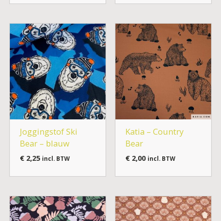
Joggingstof Ski
Katia – Country
Bear – blauw
Bear
€
2,25
€
2,00
incl. BTW
incl. BTW