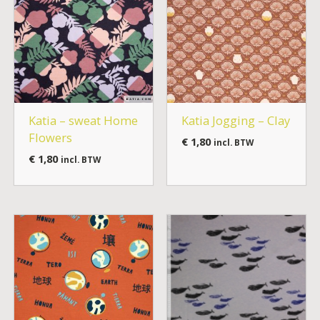
Katia – sweat Home
Katia Jogging – Clay
Flowers
€
1,80
incl. BTW
€
1,80
incl. BTW