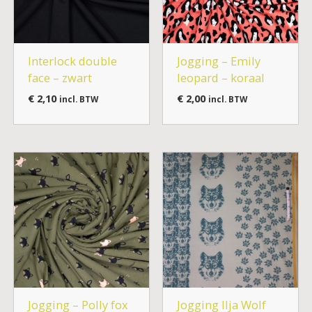
Interlock double
Jogging – Emily
face – zwart
leopard – koraal
€
2,10
€
2,00
incl. BTW
incl. BTW
Jogging – Polly fox
Jogging Ilja Wolf