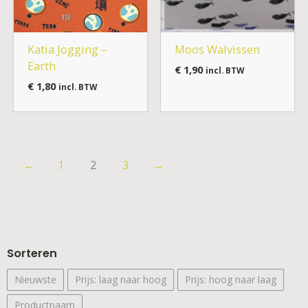
Katia Jogging –
Moos Walvissen
Earth
€
1,90
incl. BTW
€
1,80
incl. BTW
←
1
2
3
→
Sorteren
Nieuwste
Prijs: laag naar hoog
Prijs: hoog naar laag
Productnaam