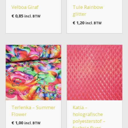
Velboa Giraf
Tule Rainbow
glitter
€
0,85
incl. BTW
€
1,20
incl. BTW
Terlenka – Summer
Katia –
Flower
holografische
polyesterstof –
€
1,00
incl. BTW
fuchsia fluor