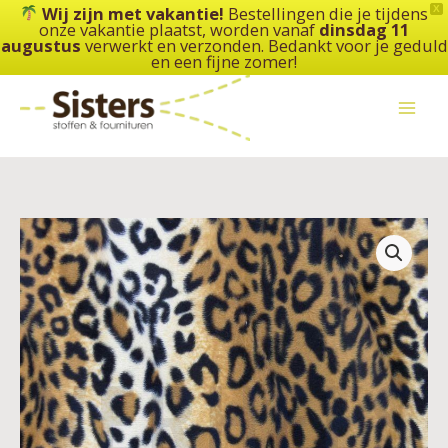
Ga
Wij zijn met vakantie!
Bestellingen die je tijdens
X
onze vakantie plaatst, worden vanaf
dinsdag 11
naar
augustus
verwerkt en verzonden. Bedankt voor je geduld
de
en een fijne zomer!
inhoud
Velboa
Leopard
aantal