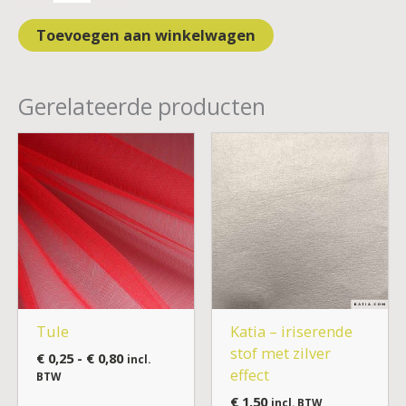
Toevoegen aan winkelwagen
Gerelateerde producten
Prijsklasse:
€ 0,25
tot
€ 0,80
Tule
Katia – iriserende
stof met zilver
€
0,25
-
€
0,80
incl.
effect
BTW
€
1,50
incl. BTW