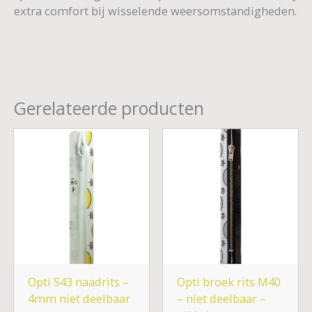
extra comfort bij wisselende weersomstandigheden.
Gerelateerde producten
Prijsklasse:
€ 5,25
tot
€ 9,25
Opti S43 naadrits –
Opti broek rits M40
4mm niet deelbaar
– niet deelbaar –