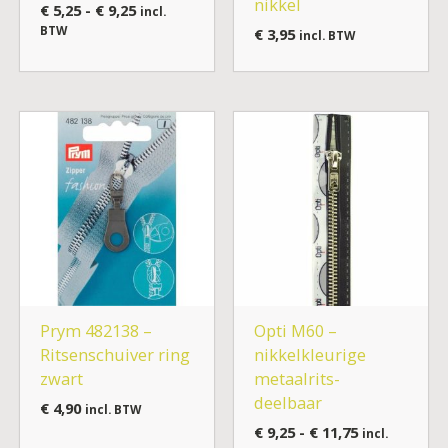
nikkel
€
5,25
-
€
9,25
incl.
BTW
€
3,95
incl. BTW
Prijsklasse:
€ 9,25
tot
€ 11,75
Prym 482138 –
Opti M60 –
Ritsenschuiver ring
nikkelkleurige
zwart
metaalrits-
deelbaar
€
4,90
incl. BTW
€
9,25
-
€
11,75
incl.