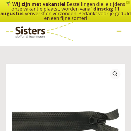
Ga
Wij zijn met vakantie!
Bestellingen die je tijdens
X
onze vakantie plaatst, worden vanaf
dinsdag 11
naar
augustus
verwerkt en verzonden. Bedankt voor je geduld
de
en een fijne zomer!
inhoud
Rits
spatwaterdicht
-
deelbaar
aantal