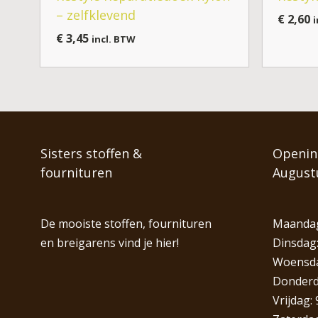
– zelfklevend
€
2,60
i
€
3,45
incl. BTW
Sisters stoffen &
Opening
fournituren
August
De mooiste stoffen, fournituren
Maandag
en breigarens vind je hier!
Dinsdag:
Woensdag
Donderda
Vrijdag: 