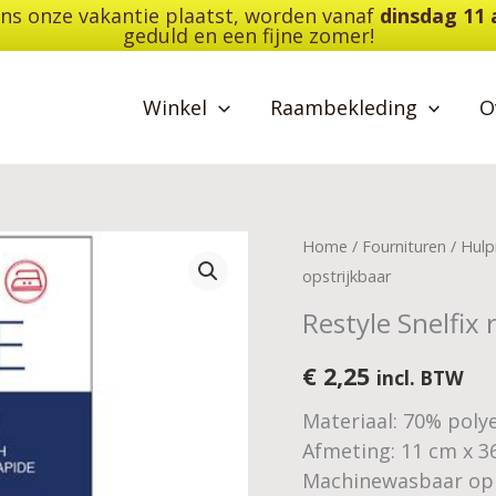
dens onze vakantie plaatst, worden vanaf
dinsdag 11
geduld en een fijne zomer!
Winkel
Raambekleding
O
Restyle
Home
/
Fournituren
/
Hulp
Snelfix
opstrijkbaar
reparatiedoek
Restyle Snelfix 
-
opstrijkbaar
€
2,25
incl. BTW
aantal
Materiaal: 70% poly
Afmeting: 11 cm x 3
Machinewasbaar op