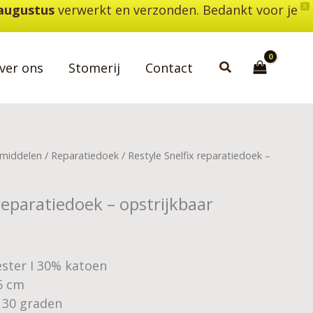
 augustus
verwerkt en verzonden. Bedankt voor je
X
Zoeken
ver ons
Stomerij
Contact
middelen
/
Reparatiedoek
/ Restyle Snelfix reparatiedoek –
reparatiedoek – opstrijkbaar
ester I 30% katoen
6 cm
 30 graden