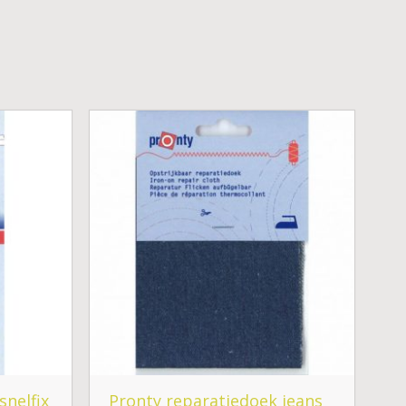
snelfix
Pronty reparatiedoek jeans