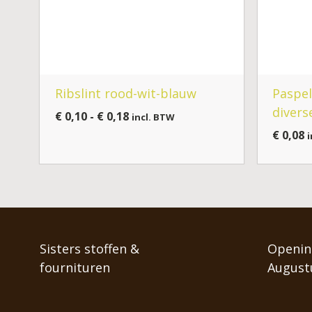
Ribslint rood-wit-blauw
Paspe
divers
€
0,10
-
€
0,18
incl. BTW
€
0,08
i
Sisters stoffen &
Opening
fournituren
August