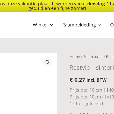
dens onze vakantie plaatst, worden vanaf
dinsdag 11
geduld en een fijne zomer!
Winkel
Raambekleding
O
Restyle
Home
/
Fournituren
/
Ban
-
Restyle – sinte
sinterklaasband
-
€
0,27
incl. BTW
30
Prijs per 10 cm I 14
mm
Prijs per 10cm (1=1
aantal
1 stuk geleverd