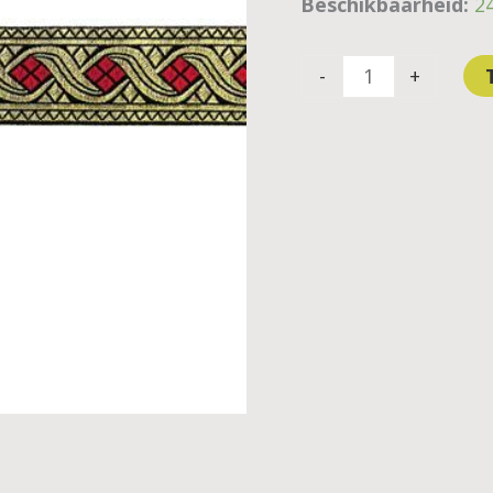
Beschikbaarheid:
2
-
+