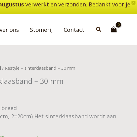
 augustus
verwerkt en verzonden. Bedankt voor je
X
Zoeken
ver ons
Stomerij
Contact
d
/ Restyle – sinterklaasband – 30 mm
rklaasband – 30 mm
0 breed
0cm, 2=20cm) Het sinterklaasband wordt aan