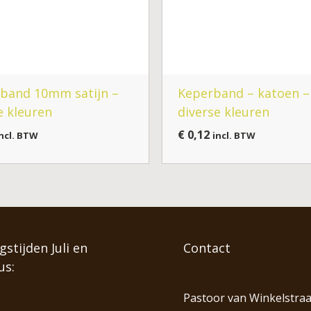
lband 10mm satijn –
Keperband – katoen –
e kleuren
diverse kleuren
€
0,12
ncl. BTW
incl. BTW
stijden Juli en
Contact
us:
Pastoor van Winkelstraa