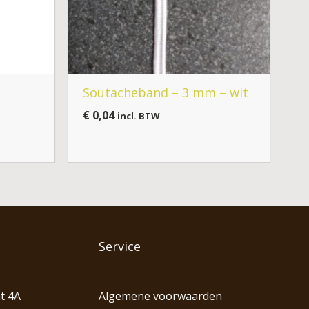
Soutacheband – 3 mm – wit
€
0,04
incl. BTW
Service
t 4A
Algemene voorwaarden