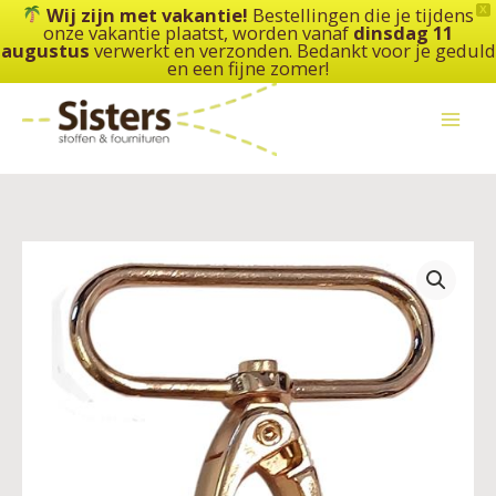
Ga
Wij zijn met vakantie!
Bestellingen die je tijdens
X
onze vakantie plaatst, worden vanaf
dinsdag 11
naar
augustus
verwerkt en verzonden. Bedankt voor je geduld
de
en een fijne zomer!
inhoud
Restyle
musketonhaken
aantal