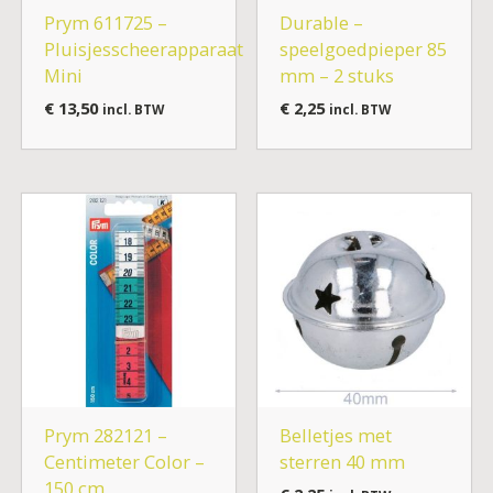
Prym 611725 –
Durable –
Pluisjesscheerapparaat
speelgoedpieper 85
Mini
mm – 2 stuks
€
13,50
€
2,25
incl. BTW
incl. BTW
Prym 282121 –
Belletjes met
Centimeter Color –
sterren 40 mm
150 cm