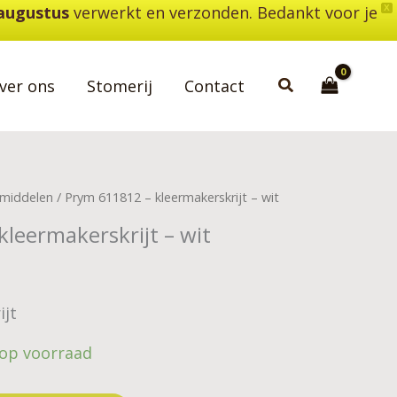
 augustus
verwerkt en verzonden. Bedankt voor je
X
Zoeken
ver ons
Stomerij
Contact
middelen
/ Prym 611812 – kleermakerskrijt – wit
leermakerskrijt – wit
ijt
 op voorraad