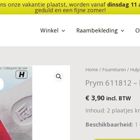
dens onze vakantie plaatst, worden vanaf
dinsdag 11
geduld en een fijne zomer!
Winkel
Raambekleding
O
Prym
Home
/
Fournituren
/
Hulp
611812
Prym 611812 – k
-
kleermakerskrijt
€
3,90
incl. BTW
-
Inhoud: 2 plaatjes kr
wit
aantal
Beschikbaarheid:
1