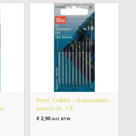
Prym 124663 – stopnaalden
er
assorti nr. 1-9
€
2,90
incl. BTW