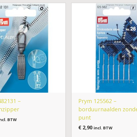
482131 –
Prym 125562 –
nzipper
borduurnaalden zond
punt
ncl. BTW
€
2,90
incl. BTW