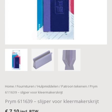
Home
/
Fournituren
/
Hulpmiddelen
/
Patroon tekenen
/ Prym
611639 – slijper voor kleermakerskrijt
Prym 611639 – slijper voor kleermakerskrijt
€
7,10
incl. BTW