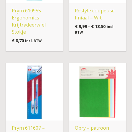
Prym 610955-
Restyle coupeuse
Ergonomics
liniaal – Wit
Krijtradeerwiel
€
9,99
-
€
13,50
incl.
Stokje
BTW
€
8,70
incl. BTW
Prym 611607 –
Opry – patroon