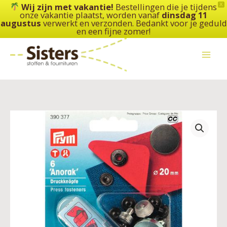
Ga
Wij zijn met vakantie!
Bestellingen die je tijdens
X
onze vakantie plaatst, worden vanaf
dinsdag 11
naar
augustus
verwerkt en verzonden. Bedankt voor je geduld
de
en een fijne zomer!
inhoud
Prym
390377
-
naaivrije
drukknopen
-
vlak
-
20
mm