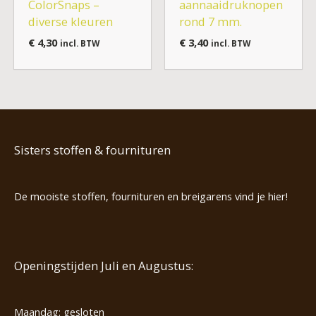
ColorSnaps –
aannaaidruknopen
diverse kleuren
rond 7 mm.
€
4,30
€
3,40
incl. BTW
incl. BTW
Sisters stoffen & fournituren
De mooiste stoffen, fournituren en breigarens vind je hier!
Openingstijden Juli en Augustus:
Maandag: gesloten