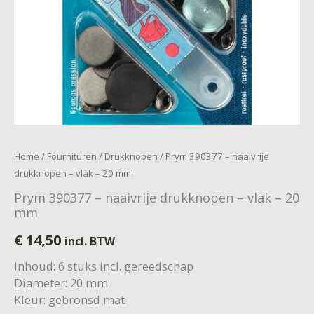
aantal
Home
/
Fournituren
/
Drukknopen
/ Prym 390377 – naaivrije
drukknopen – vlak – 20 mm
Prym 390377 – naaivrije drukknopen – vlak – 20
mm
€
14,50
incl. BTW
Inhoud: 6 stuks incl. gereedschap
Diameter: 20 mm
Kleur: gebronsd mat