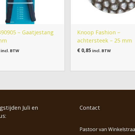
90905 – Gaatjestang
Knoop Fashion –
 mm
achtersteek – 25 mm
€
0,85
incl. BTW
incl. BTW
stijden Juli en
Contact
us:
Pastoor van Winkelstraa