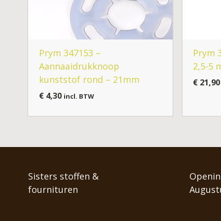
Prym 347153 –
Prym 3
Aannaaidrukknoop
2,5-5
kunststof rond – 21mm
€
21,90
€
4,30
incl. BTW
Sisters stoffen &
Opening
fournituren
August