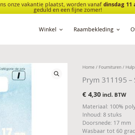
dens onze vakantie plaatst, worden vanaf
dinsdag 11
geduld en een fijne zomer!
Winkel
Raambekleding
O
Prym
Home
/
Fournituren
/
Hulp
311195
Prym 311195 –
-
Slopenknopen
€
4,30
incl. BTW
aantal
Materiaal: 100% po
Inhoud: 8 stuks
Doorsnede: 17 mm
Wasbaar tot 60 gra