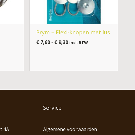
Prym – Flexi-knopen met lus
€
7,60
-
€
9,30
incl. BTW
Service
t 4A
Algemene voorwaarden