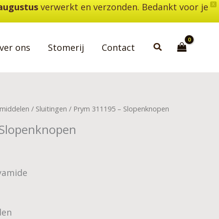
 augustus
verwerkt en verzonden. Bedankt voor je
X
Zoeken
ver ons
Stomerij
Contact
middelen
/
Sluitingen
/ Prym 311195 – Slopenknopen
 Slopenknopen
lyamide
den