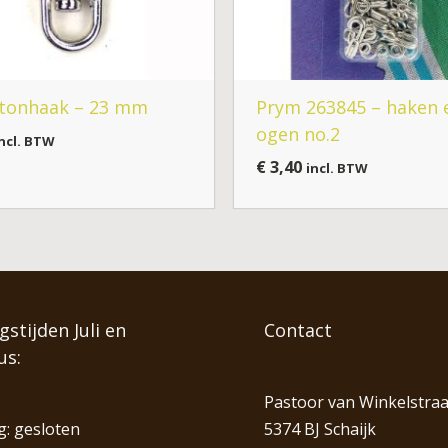
tonhaak – 23 mm
Prym 263845 – haken 
ogen no.2
ncl. BTW
€
3,40
incl. BTW
stijden Juli en
Contact
us:
Pastoor van Winkelstraa
: gesloten
5374 BJ Schaijk