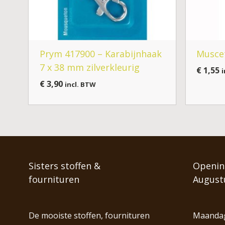
Prym 417900 – Karabijnhaak
Musce
7 x 38 mm zilverkleurig
€
1,55
i
€
3,90
incl. BTW
Sisters stoffen &
Opening
fournituren
August
De mooiste stoffen, fournituren
Maandag