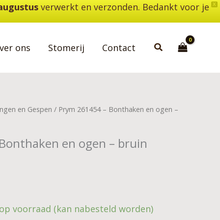
 augustus
verwerkt en verzonden. Bedankt voor je
X
Zoeken
ver ons
Stomerij
Contact
tingen en Gespen
/ Prym 261454 – Bonthaken en ogen –
Bonthaken en ogen – bruin
 op voorraad (kan nabesteld worden)