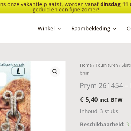
dens onze vakantie plaatst, worden vanaf
dinsdag 11
geduld en een fijne zomer!
Winkel
Raambekleding
O
Prym
Home
/
Fournituren
/
Slui
261454
bruin
-
Prym 261454 – 
Bonthaken
en
€
5,40
incl. BTW
ogen
Inhoud: 3 stuks
-
bruin
Beschikbaarheid:
3
aantal