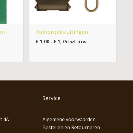
en
Tuinbroeksluitingen
€
1,00
-
€
1,75
incl. BTW
Service
t 4A
Algemene voorwaarden
Bestellen en Retourneren