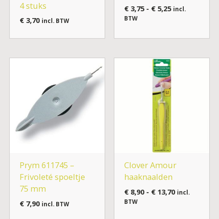
4 stuks
€
3,75
-
€
5,25
incl.
BTW
€
3,70
incl. BTW
Prijsklasse:
€ 8,90
tot
€ 13,70
Prym 611745 –
Clover Amour
Frivoleté spoeltje
haaknaalden
75 mm
€
8,90
-
€
13,70
incl.
BTW
€
7,90
incl. BTW