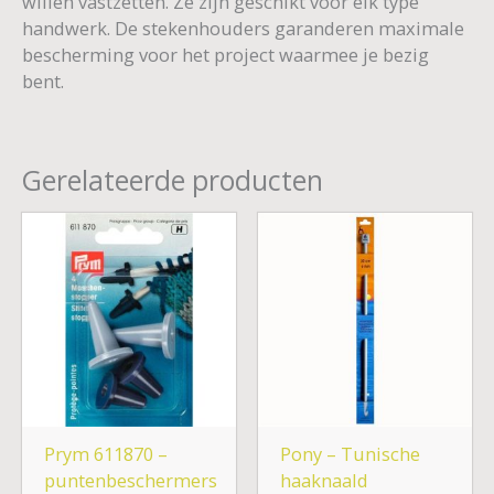
willen vastzetten. Ze zijn geschikt voor elk type
handwerk. De stekenhouders garanderen maximale
bescherming voor het project waarmee je bezig
bent.
Gerelateerde producten
Prijsklasse:
€ 3,75
tot
€ 5,25
Prym 611870 –
Pony – Tunische
puntenbeschermers
haaknaald