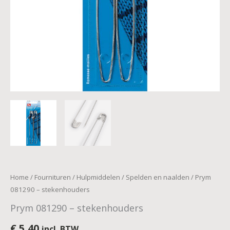
Home
/
Fournituren
/
Hulpmiddelen
/
Spelden en naalden
/ Prym
081290 – stekenhouders
Prym 081290 – stekenhouders
€
5,40
incl. BTW