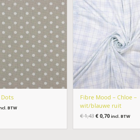
Oorspronkelijke
Huidige
prijs
prijs
was:
is:
€ 1,43.
€ 0,70.
 Dots
Fibre Mood – Chloe –
wit/blauwe ruit
ncl. BTW
€
1,43
€
0,70
incl. BTW