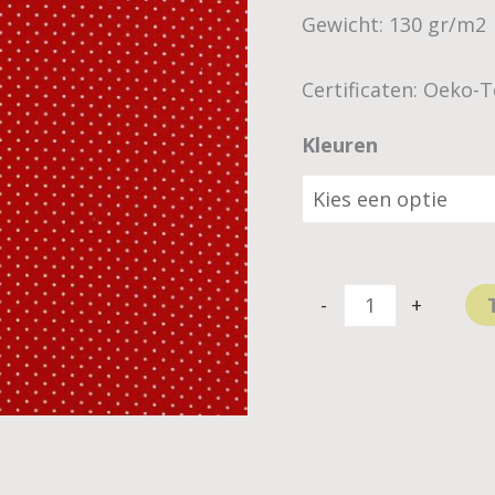
Gewicht: 130 gr/m2
Certificaten: Oeko-
Kleuren
-
+