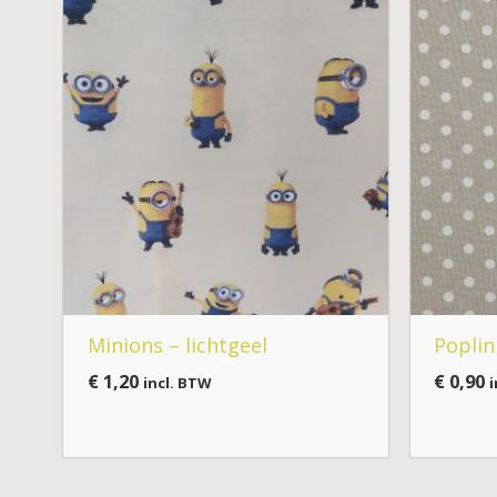
Minions – lichtgeel
Poplin
€
1,20
€
0,90
incl. BTW
i