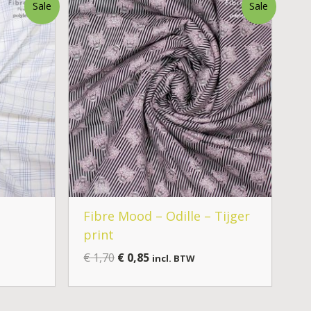
Oorspronkelijke
Huidige
Sale
Sale
prijs
prijs
was:
is:
€ 1,70.
€ 0,85.
Fibre Mood – Odille – Tijger
print
€
1,70
€
0,85
incl. BTW