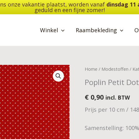
dens onze vakantie plaatst, worden vanaf
dinsdag 11
geduld en een fijne zomer!
Winkel
Raambekleding
O
Poplin
Home
/
Modestoffen
/
Ka
Petit
Poplin Petit Do
Dots
aantal
€
0,90
incl. BTW
Prijs per 10 cm / 14
Samenstelling: 100