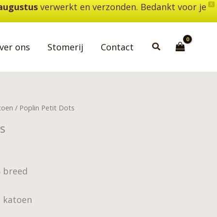
 augustus
verwerkt en verzonden. Bedankt voor je
X
Zoeken
ver ons
Stomerij
Contact
toen
/ Poplin Petit Dots
ts
8 breed
% katoen