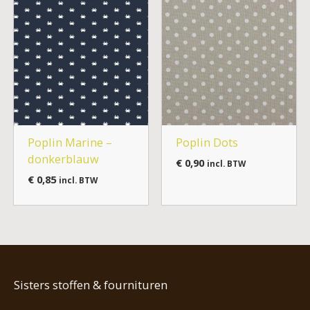
Poplin Marine –
Poplin Dots
donkerblauw
€
0,90
incl. BTW
€
0,85
incl. BTW
Sisters stoffen & fournituren