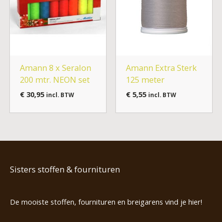
Amann 8 x Seralon
Amann Extra Sterk
200 mtr. NEON set
125 meter
€
30,95
€
5,55
incl. BTW
incl. BTW
Sisters stoffen & fournituren
De mooiste stoffen, fournituren en breigarens vind je hier!