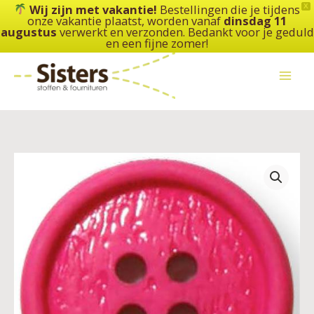
Ga
Wij zijn met vakantie!
Bestellingen die je tijdens
X
onze vakantie plaatst, worden vanaf
dinsdag 11
naar
augustus
verwerkt en verzonden. Bedankt voor je geduld
de
en een fijne zomer!
inhoud
Knoop
unigekleurd
-
4
gaats
-
18
mm
-
diverse