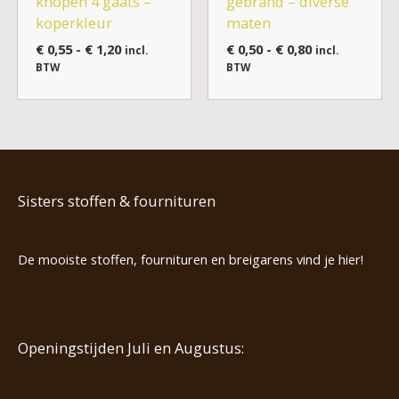
knopen 4 gaats –
gebrand – diverse
koperkleur
maten
€
0,55
-
€
1,20
€
0,50
-
€
0,80
incl.
incl.
BTW
BTW
Sisters stoffen & fournituren
De mooiste stoffen, fournituren en breigarens vind je hier!
Openingstijden Juli en Augustus: