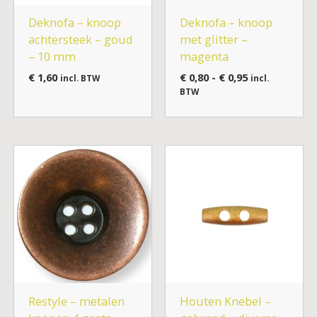
Deknofa – knoop
Deknofa – knoop
achtersteek – goud
met glitter –
– 10 mm
magenta
€
1,60
€
0,80
-
€
0,95
incl. BTW
incl.
BTW
Prijsklasse:
Prijsklasse:
€ 0,55
€ 0,50
tot
tot
€ 1,20
€ 0,80
Restyle – metalen
Houten Knebel –