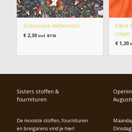
Ecoviscose Alchemists
Fibre 
crêpe 
€
2,30
incl. BTW
€
1,20
i
Sisters stoffen &
Opening
fournituren
August
De mooiste stoffen, fournituren
Maandag
en breigarens vind je hier!
Dinsdag: