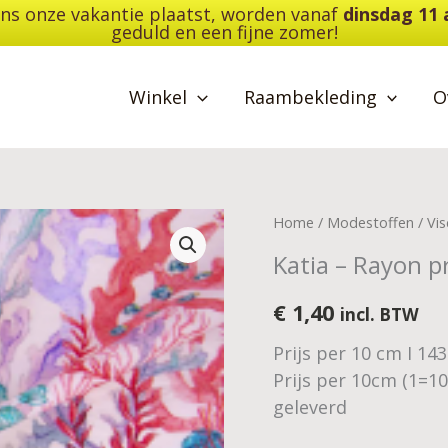
dens onze vakantie plaatst, worden vanaf
dinsdag 11
geduld en een fijne zomer!
Winkel
Raambekleding
O
Katia
Home
/
Modestoffen
/
Vi
-
Katia – Rayon p
Rayon
print
€
1,40
incl. BTW
-
Prijs per 10 cm I 14
Red
Prijs per 10cm (1=1
Seabed
geleverd
aantal