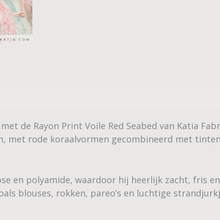
met de Rayon Print Voile Red Seabed van Katia Fabri
em, met rode koraalvormen gecombineerd met tinten 
ose en polyamide, waardoor hij heerlijk zacht, fris e
als blouses, rokken, pareo’s en luchtige strandjurk