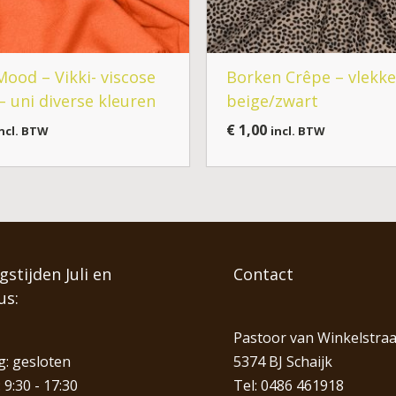
Mood – Vikki- viscose
Borken Crêpe – vlekk
– uni diverse kleuren
beige/zwart
€
1,00
ncl. BTW
incl. BTW
stijden Juli en
Contact
us:
Pastoor van Winkelstraa
: gesloten
5374 BJ Schaijk
 9:30 - 17:30
Tel:
0486 461918