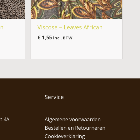
en
Viscose – Leaves African
€
1,55
incl. BTW
Service
t 4A
Algemene voorwaarden
Bestellen en Retourneren
Cookieverklaring