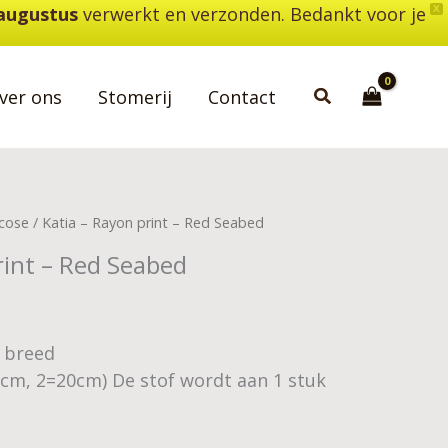
 augustus
verwerkt en verzonden. Bedankt voor je
X
Zoeken
ver ons
Stomerij
Contact
scose
/ Katia – Rayon print – Red Seabed
rint – Red Seabed
3 breed
0cm, 2=20cm) De stof wordt aan 1 stuk