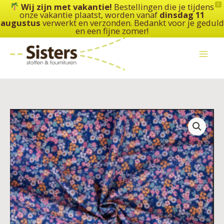
Ga
Wij zijn met vakantie!
Bestellingen die je tijdens
X
onze vakantie plaatst, worden vanaf
dinsdag 11
naar
augustus
verwerkt en verzonden. Bedankt voor je geduld
de
en een fijne zomer!
inhoud
Katia
-
Poplin
Ecuatorian
Flowers
aantal