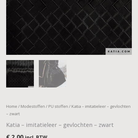
Home
/
Modestoffen
/
PU stoffen
/ Katia – imitatieleer – gevlochten
– zwart
Katia – imitatieleer – gevlochten – zwart
€
2,00
incl. BTW