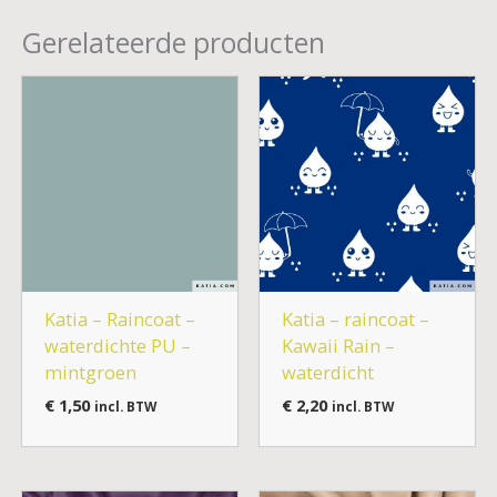
Gerelateerde producten
Katia – Raincoat –
Katia – raincoat –
waterdichte PU –
Kawaii Rain –
mintgroen
waterdicht
€
1,50
€
2,20
incl. BTW
incl. BTW