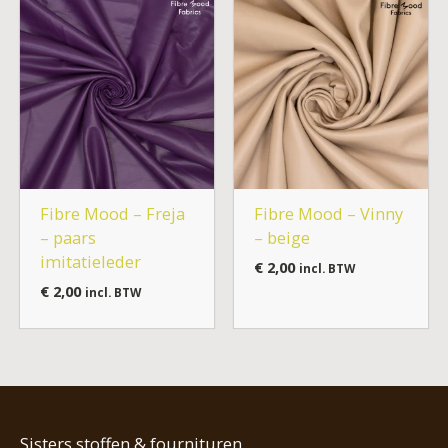
Fibre Mood – Freja
Fibre Mood – Vinny
– paars
– beige
imitatieleder
€
2,00
incl. BTW
€
2,00
incl. BTW
Sisters stoffen & fournituren